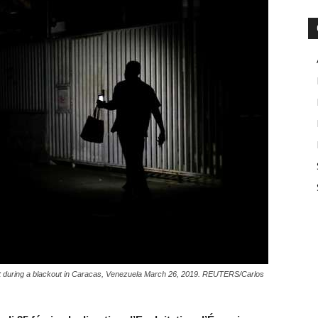
reet during a blackout in Caracas, Venezuela March 26, 2019. REUTERS/Carlos