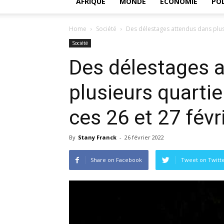
AFRIQUE
MONDE
ECONOMIE
POL
Home
Société
Des délestages attendus dans plusi
Société
Des délestages 
plusieurs quartie
ces 26 et 27 févr
By
Stany Franck
-
26 février 2022
Share on Facebook
Tweet on Twitt