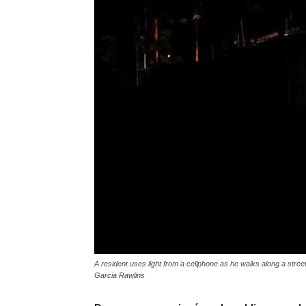
A resident uses light from a cellphone as he walks along a st
Garcia Rawlins