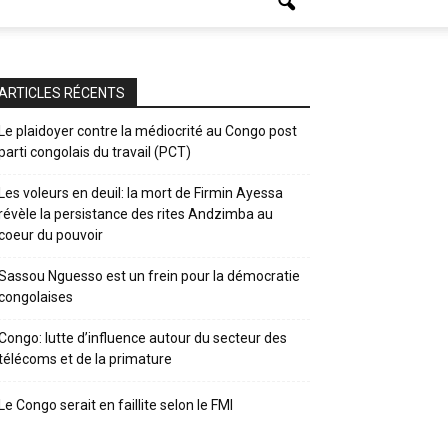
ARTICLES RÉCENTS
Le plaidoyer contre la médiocrité au Congo post
parti congolais du travail (PCT)
Les voleurs en deuil: la mort de Firmin Ayessa
révèle la persistance des rites Andzimba au
coeur du pouvoir
Sassou Nguesso est un frein pour la démocratie
congolaises
Congo: lutte d’influence autour du secteur des
télécoms et de la primature
Le Congo serait en faillite selon le FMI