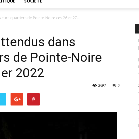
ITIQUE
SOCIÉTÉ
eurs quartiers de Pointe-Noire ces 26 et 27...
attendus dans
rs de Pointe-Noire
ier 2022
2697
0
er