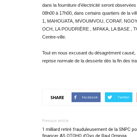
dans la fourniture d’électricité seront observée
08h00 à 17h00, dans certains quartiers de la 
1, MAHOUATA, MVOUMVOU, CORAF, NGOY
OCH, LA POUDRIÈRE , MPAKA, LA BASE , T
Centre-ville.
Tout en nous excusant du désagrément causé, É
reprise normale de la desserte dès la fin des tr
SHARE
Facebook
Twitter
Previous article
1 milliard retiré frauduleusement de la SNPC po
financer AS OTOHO d’Oyo de Raul Ominga