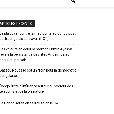
ARTICLES RÉCENTS
Le plaidoyer contre la médiocrité au Congo post
parti congolais du travail (PCT)
Les voleurs en deuil: la mort de Firmin Ayessa
révèle la persistance des rites Andzimba au
coeur du pouvoir
Sassou Nguesso est un frein pour la démocratie
congolaises
Congo: lutte d’influence autour du secteur des
télécoms et de la primature
Le Congo serait en faillite selon le FMI