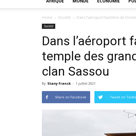
AFRIQUE
MONDE
ECONOMIE
POL
Home
Société
Dans l’aéroport fantôme de Dolisie,
Société
Dans l’aéroport 
temple des grand
clan Sassou
By
Stany Franck
-
1 juillet 2021
Share on Facebook
Tweet on Twitt