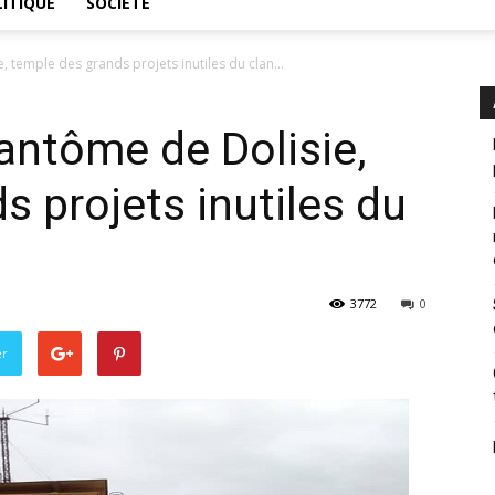
ITIQUE
SOCIÉTÉ
 temple des grands projets inutiles du clan...
fantôme de Dolisie,
s projets inutiles du
3772
0
er