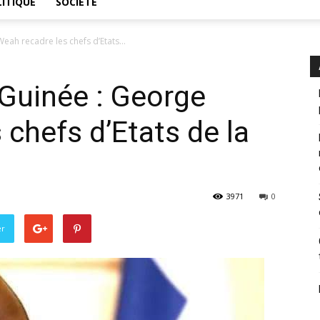
ITIQUE
SOCIÉTÉ
eah recadre les chefs d’Etats...
 Guinée : George
 chefs d’Etats de la
3971
0
er