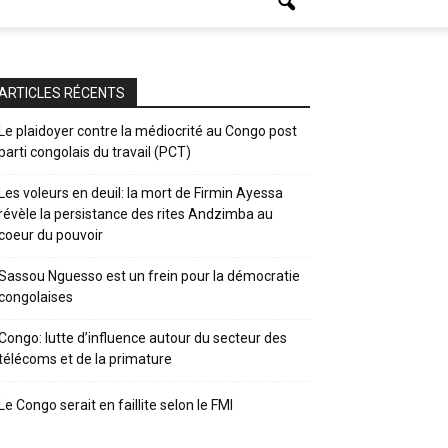
ARTICLES RÉCENTS
Le plaidoyer contre la médiocrité au Congo post
parti congolais du travail (PCT)
Les voleurs en deuil: la mort de Firmin Ayessa
révèle la persistance des rites Andzimba au
coeur du pouvoir
Sassou Nguesso est un frein pour la démocratie
congolaises
Congo: lutte d’influence autour du secteur des
télécoms et de la primature
Le Congo serait en faillite selon le FMI