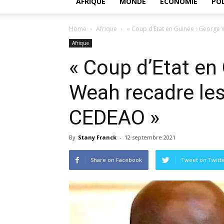
AFRIQUE
MONDE
ECONOMIE
POL
Home
Afrique
« Coup d’Etat en Guinée : George W
Afrique
« Coup d’Etat en
Weah recadre les
CEDEAO »
By
Stany Franck
-
12 septembre 2021
Share on Facebook
Tweet on Twitt