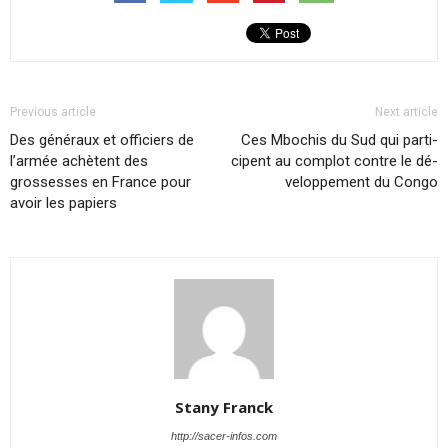
Previous article
Next article
Des généraux et officiers de
Ces Mbo­chis du Sud qui par­ti­
l’armée achètent des
cipent au com­plot contre le dé­
grossesses en France pour
ve­lop­pe­ment du Congo
avoir les papiers
Stany Franck
http://sacer-infos.com