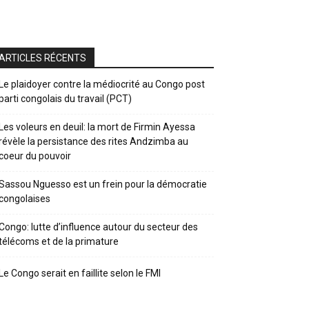
ARTICLES RÉCENTS
Le plaidoyer contre la médiocrité au Congo post
parti congolais du travail (PCT)
Les voleurs en deuil: la mort de Firmin Ayessa
révèle la persistance des rites Andzimba au
coeur du pouvoir
Sassou Nguesso est un frein pour la démocratie
congolaises
Congo: lutte d’influence autour du secteur des
télécoms et de la primature
Le Congo serait en faillite selon le FMI