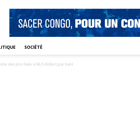
ITIQUE
SOCIÉTÉ
e des prix fixée à 66,9 dollars par baril