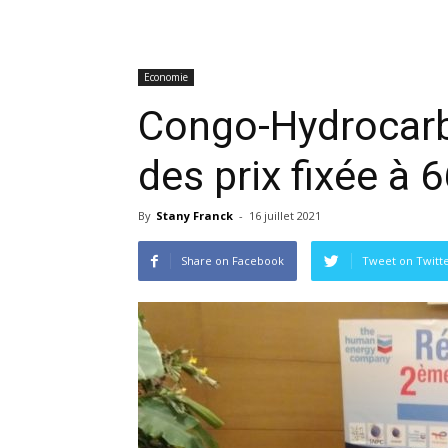
Economie
Congo-Hydrocarb
des prix fixée à 6
By
Stany Franck
-
16 juillet 2021
Share on Facebook
Tweet on Twitt