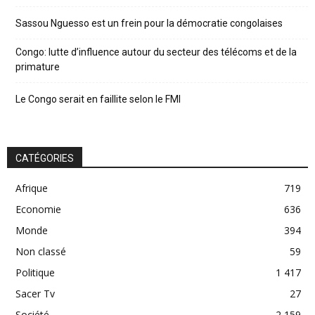
Sassou Nguesso est un frein pour la démocratie congolaises
Congo: lutte d’influence autour du secteur des télécoms et de la
primature
Le Congo serait en faillite selon le FMI
CATÉGORIES
Afrique
719
Economie
636
Monde
394
Non classé
59
Politique
1 417
Sacer Tv
27
Société
2 159