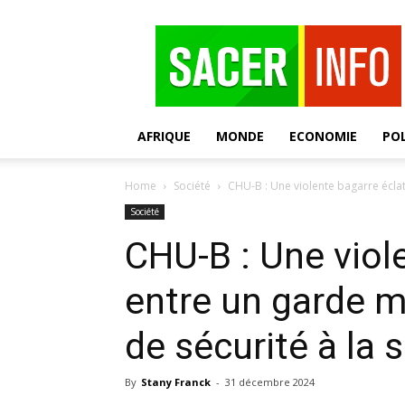
SACER
AFRIQUE
MONDE
ECONOMIE
POL
Home
Société
CHU-B : Une violente bagarre éclat
Société
CHU-B : Une viol
entre un garde m
de sécurité à la
By
Stany Franck
-
31 décembre 2024