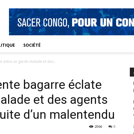
ITIQUE
SOCIÉTÉ
e entre un garde malade et des...
ente bagarre éclate
alade et des agents
 suite d’un malentendu
2066
0