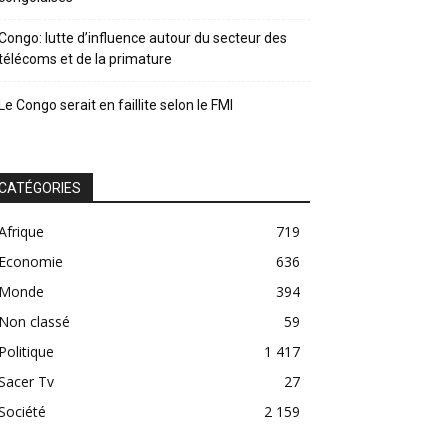
Congo: lutte d’influence autour du secteur des
télécoms et de la primature
Le Congo serait en faillite selon le FMI
CATÉGORIES
Afrique
719
Economie
636
Monde
394
Non classé
59
Politique
1 417
Sacer Tv
27
Société
2 159