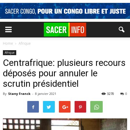
Home
Afrique
Afrique
Centrafrique: plusieurs recours
déposés pour annuler le
scrutin présidentiel
By
Stany Franck
-
8 janvier 2021
3270
0