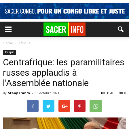
Home
Afrique
Afrique
Centrafrique: les paramilitaires
russes applaudis à
l’Assemblée nationale
By
Stany Franck
-
16 octobre 2021
3120
0