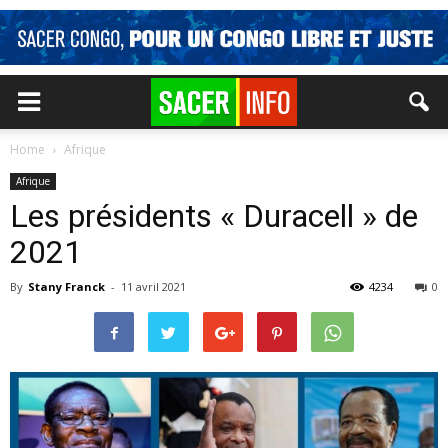
Home
Afrique
Afrique
Les présidents « Duracell » de
2021
By
Stany Franck
-
11 avril 2021
4234
0