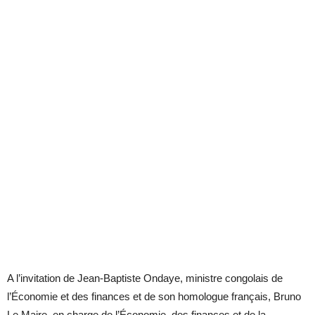
A l’invitation de Jean-Baptiste Ondaye, ministre congolais de
l’Économie et des finances et de son homologue français, Bruno
Le Maire, en charge de l’Économie, des finances et de la