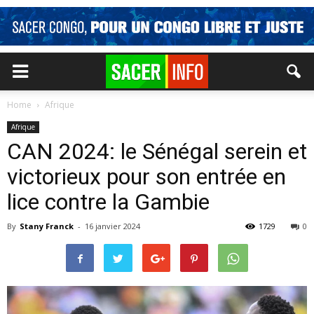
Home
Afrique
Afrique
CAN 2024: le Sénégal serein et
victorieux pour son entrée en
lice contre la Gambie
By
Stany Franck
-
16 janvier 2024
1729
0