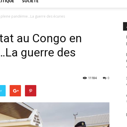
ITIQUE
SOCIÉTÉ
n pleine pandémie…La guerre des écuries
État au Congo en
…La guerre des
11184
0
er