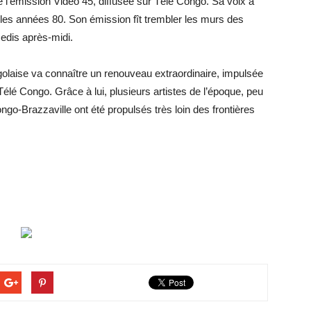
 l’émission Vidéo 45, diffusée sur Télé Congo. Sa voix a
s les années 80. Son émission fît trembler les murs des
medis après-midi.
olaise va connaître un renouveau extraordinaire, impulsée
élé Congo. Grâce à lui, plusieurs artistes de l’époque, peu
o-Brazzaville ont été propulsés très loin des frontières