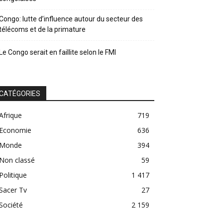
Congo: lutte d’influence autour du secteur des
télécoms et de la primature
Le Congo serait en faillite selon le FMI
CATÉGORIES
Afrique
719
Economie
636
Monde
394
Non classé
59
Politique
1 417
Sacer Tv
27
Société
2 159