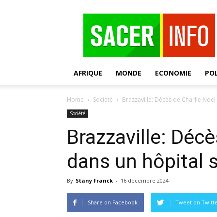
SACER
AFRIQUE
MONDE
ECONOMIE
POL
Home
Société
Brazzaville: Décès de Charlie Noel 
Société
Brazzaville: Décè
dans un hôpital s
By
Stany Franck
-
16 décembre 2024
Share on Facebook
Tweet on Twitt