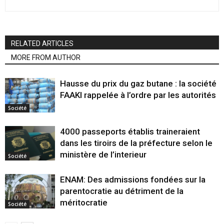
RELATED ARTICLES
MORE FROM AUTHOR
Hausse du prix du gaz butane : la société
FAAKI rappelée à l’ordre par les autorités
Société
4000 passeports établis traineraient
dans les tiroirs de la préfecture selon le
ministère de l’interieur
Société
ENAM: Des admissions fondées sur la
parentocratie au détriment de la
méritocratie
Société