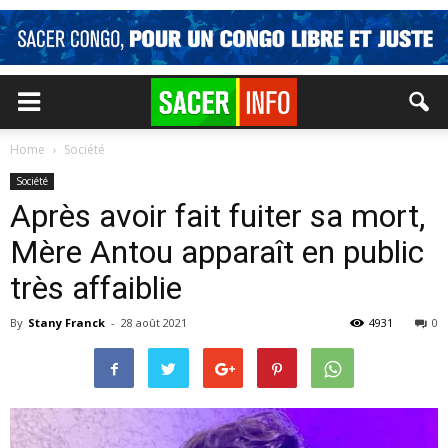
Home
Société
Société
Après avoir fait fuiter sa mort,
Mère Antou apparaît en public
très affaiblie
By
Stany Franck
-
28 août 2021
4931
0