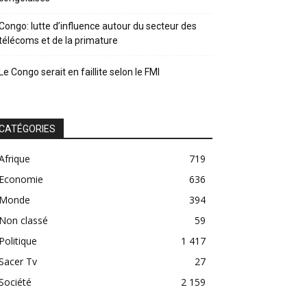
Congo: lutte d’influence autour du secteur des
télécoms et de la primature
Le Congo serait en faillite selon le FMI
CATÉGORIES
Afrique
719
Economie
636
Monde
394
Non classé
59
Politique
1 417
Sacer Tv
27
Société
2 159