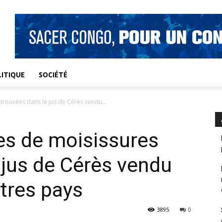
ITIQUE
SOCIÉTÉ
 trouvées dans le jus de Cérès vendu...
nes de moisissures
 jus de Cérès vendu
tres pays
3895
0