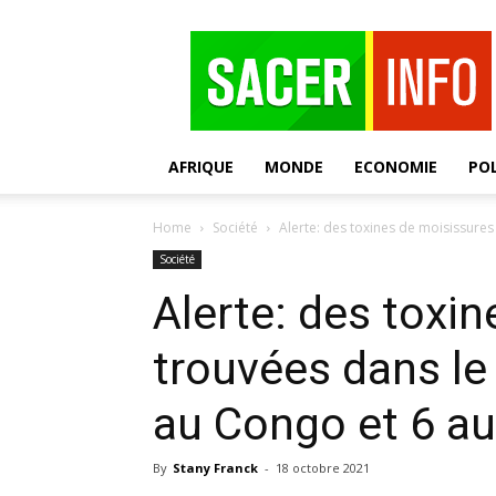
SACER
AFRIQUE
MONDE
ECONOMIE
POL
Home
Société
Alerte: des toxines de moisissures
Société
Alerte: des toxi
trouvées dans le
au Congo et 6 au
By
Stany Franck
-
18 octobre 2021