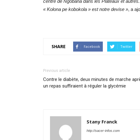
centre de Ngobana dans les Plateaux et autres. E
« Kolona pe kobokola » est notre devise »
, a aj
SHARE
Facebook
Twitter
Previous article
Contre le diabète, deux minutes de marche apr
un repas suffiraient à réguler la glycémie
Stany Franck
http://sacer-infos.com