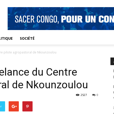
ITIQUE
SOCIÉTÉ
ntre pilote agropastoral de Nkounzoulou
relance du Centre
ral de Nkounzoulou
2527
0
er