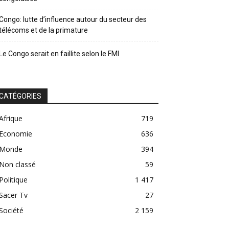
Congo: lutte d’influence autour du secteur des
télécoms et de la primature
Le Congo serait en faillite selon le FMI
CATÉGORIES
Afrique
719
Economie
636
Monde
394
Non classé
59
Politique
1 417
Sacer Tv
27
Société
2 159