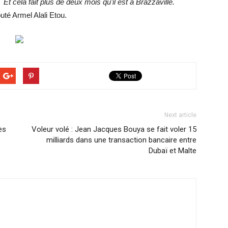
t cela fait plus de deux mois qu’il est à Brazzaville.
outé Armel Alali Etou.
Next article
ès
Voleur volé : Jean Jacques Bouya se fait voler 15
milliards dans une transaction bancaire entre
Dubaï et Malte