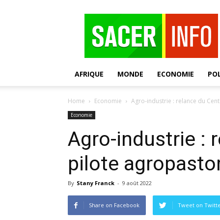
SACER
AFRIQUE
MONDE
ECONOMIE
POL
Home
Economie
Agro-industrie : relance du Ce
Economie
Agro-industrie : 
pilote agropasto
By
Stany Franck
-
9 août 2022
Share on Facebook
Tweet on Twitt