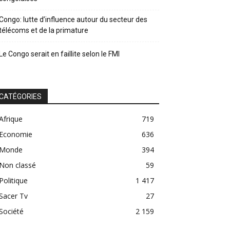
Congo: lutte d’influence autour du secteur des
télécoms et de la primature
Le Congo serait en faillite selon le FMI
CATÉGORIES
Afrique
719
Economie
636
Monde
394
Non classé
59
Politique
1 417
Sacer Tv
27
Société
2 159