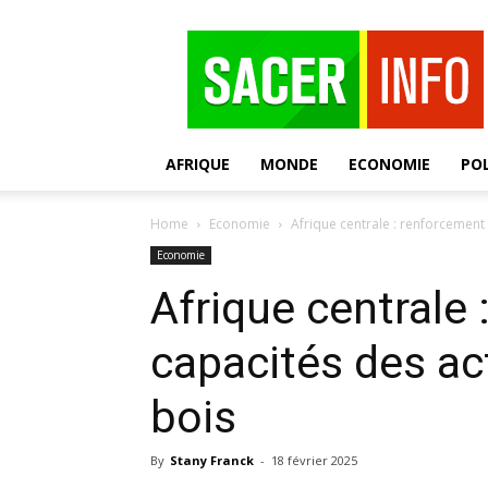
SACER
AFRIQUE
MONDE
ECONOMIE
POL
Home
Economie
Afrique centrale : renforcement 
Economie
Afrique centrale
capacités des act
bois
By
Stany Franck
-
18 février 2025