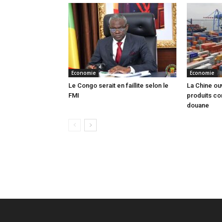
Economie
Economie
Le Congo serait en faillite selon le
La Chine ou
FMI
produits co
douane