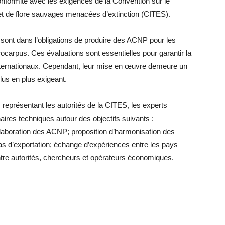
formité avec les exigences de la Convention sur le
t de flore sauvages menacées d’extinction (CITES).
e sont dans l’obligations de produire des ACNP pour les
erocarpus. Ces évaluations sont essentielles pour garantir la
internationaux. Cependant, leur mise en œuvre demeure un
lus en plus exigeant.
s représentant les autorités de la CITES, les experts
naires techniques autour des objectifs suivants :
’élaboration des ACNP; proposition d’harmonisation des
as d’exportation; échange d’expériences entre les pays
ntre autorités, chercheurs et opérateurs économiques.