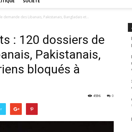
ITIQUE
SOCIÉTÉ
de demande des Libanais, Pakistanais, Bangladais et...
ts : 120 dossiers de
nais, Pakistanais,
riens bloqués à
4596
0
er