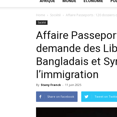
AFRIQUE
MONDE
ECONOMIE
POL
Home
Société
Affaire Passeports : 120 dossiers 
Société
Affaire Passepor
demande des Liba
Bangladais et Sy
l’immigration
By
Stany Franck
-
11 juin 2025
Share on Facebook
Tweet on Twitt