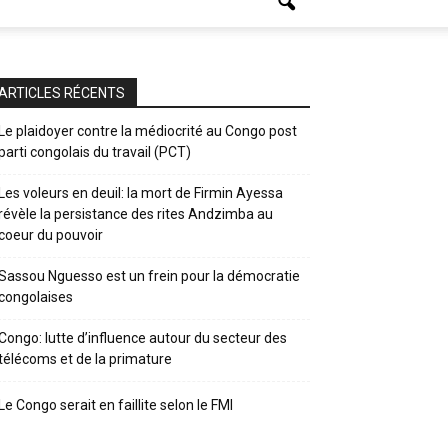
ARTICLES RÉCENTS
Le plaidoyer contre la médiocrité au Congo post
parti congolais du travail (PCT)
Les voleurs en deuil: la mort de Firmin Ayessa
révèle la persistance des rites Andzimba au
coeur du pouvoir
Sassou Nguesso est un frein pour la démocratie
congolaises
Congo: lutte d’influence autour du secteur des
télécoms et de la primature
Le Congo serait en faillite selon le FMI