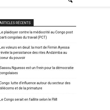
ARTICLES RÉCENTS
Le plaidoyer contre la médiocrité au Congo post
parti congolais du travail (PCT)
Les voleurs en deuil: la mort de Firmin Ayessa
révèle la persistance des rites Andzimba au
coeur du pouvoir
Sassou Nguesso est un frein pour la démocratie
congolaises
Congo: lutte d’influence autour du secteur des
télécoms et de la primature
Le Congo serait en faillite selon le FMI