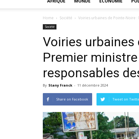
AFRIQUE
MONDE
ECONOMIE
POL
Home
Société
Voiries urbaines de Pointe-Noire :
Société
Voiries urbaines 
Premier ministre
responsables de
By
Stany Franck
-
11 décembre 2024
Share on Facebook
Tweet on Twitt