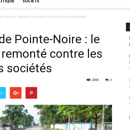
ITIQUE
SOCIÉTÉ
 le Premier ministre remonté contre les responsables...
de Pointe-Noire : le
 remonté contre les
s sociétés
2000
0
er