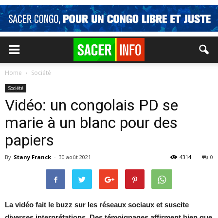
Home
Société
Société
Vidéo: un congolais PD se
marie à un blanc pour des
papiers
By
Stany Franck
-
30 août 2021
4314
0
La vidéo fait le buzz sur les réseaux sociaux et suscite
diverses interprétations. Des témoignages affirment bien que