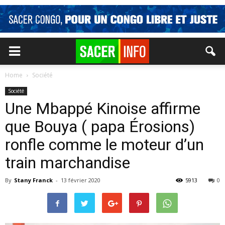
Home
Société
Société
Une Mbappé Kinoise affirme
que Bouya ( papa Érosions)
ronfle comme le moteur d’un
train marchandise
By
Stany Franck
-
13 février 2020
5913
0