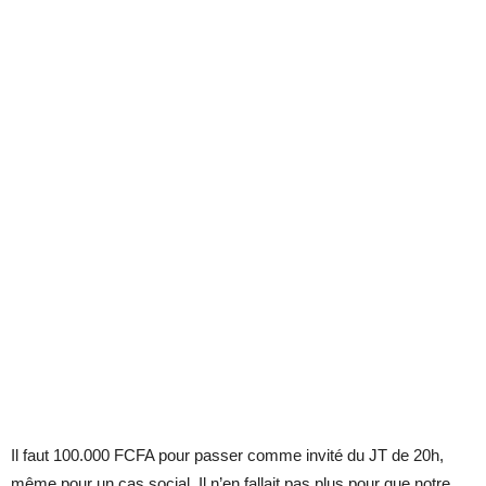
Il faut 100.000 FCFA pour passer comme invité du JT de 20h,
même pour un cas social. Il n’en fallait pas plus pour que notre