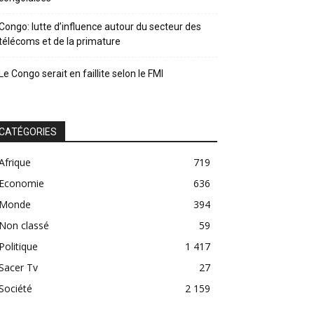
Congo: lutte d’influence autour du secteur des
télécoms et de la primature
Le Congo serait en faillite selon le FMI
CATÉGORIES
Afrique
719
Economie
636
Monde
394
Non classé
59
Politique
1 417
Sacer Tv
27
Société
2 159