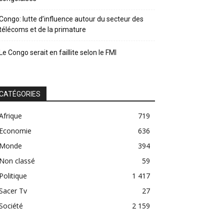
Congo: lutte d’influence autour du secteur des
télécoms et de la primature
Le Congo serait en faillite selon le FMI
CATÉGORIES
Afrique
719
Economie
636
Monde
394
Non classé
59
Politique
1 417
Sacer Tv
27
Société
2 159