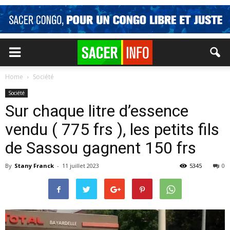
Home
Société
Société
Sur chaque litre d’essence
vendu ( 775 frs ), les petits fils
de Sassou gagnent 150 frs
By
Stany Franck
-
11 juillet 2023
5345
0