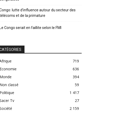
Congo: lutte d’influence autour du secteur des
télécoms et de la primature
Le Congo serait en faillite selon le FMI
CATÉGORIES
Afrique
719
Economie
636
Monde
394
Non classé
59
Politique
1 417
Sacer Tv
27
Société
2 159