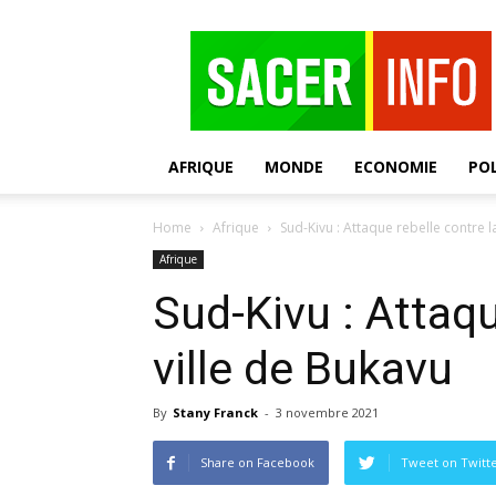
SACER
AFRIQUE
MONDE
ECONOMIE
POL
Home
Afrique
Sud-Kivu : Attaque rebelle contre l
Afrique
Sud-Kivu : Attaqu
ville de Bukavu
By
Stany Franck
-
3 novembre 2021
Share on Facebook
Tweet on Twitt