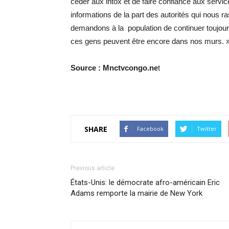
céder aux intox et de faire confiance aux service
informations de la part des autorités qui nous r
demandons à la population de continuer toujour
ces gens peuvent être encore dans nos murs. », 
Source :
Mnctvcongo.ne
t
SHARE
Facebook
Twitter
Previous article
États-Unis: le démocrate afro-américain Eric
Adams remporte la mairie de New York