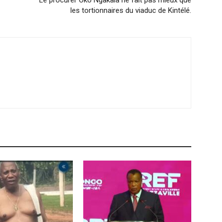
Le procurer Oko Ngakala ne fait pas mieux que
les tortionnaires du viaduc de Kintélé.