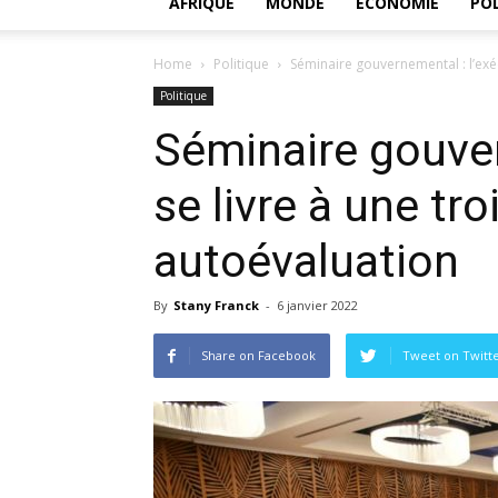
AFRIQUE
MONDE
ECONOMIE
POL
Home
Politique
Séminaire gouvernemental : l’exéc
Politique
Séminaire gouver
se livre à une tr
autoévaluation
By
Stany Franck
-
6 janvier 2022
Share on Facebook
Tweet on Twitt