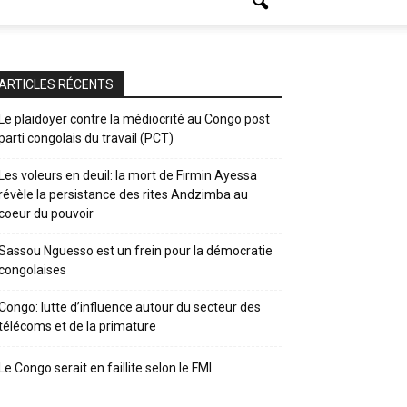
ARTICLES RÉCENTS
Le plaidoyer contre la médiocrité au Congo post
parti congolais du travail (PCT)
Les voleurs en deuil: la mort de Firmin Ayessa
révèle la persistance des rites Andzimba au
coeur du pouvoir
Sassou Nguesso est un frein pour la démocratie
congolaises
Congo: lutte d’influence autour du secteur des
télécoms et de la primature
Le Congo serait en faillite selon le FMI