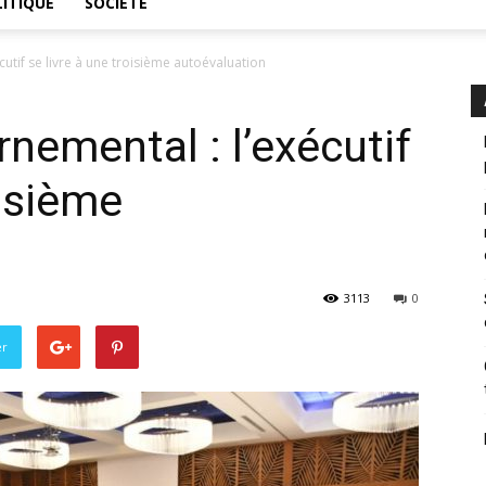
ITIQUE
SOCIÉTÉ
utif se livre à une troisième autoévaluation
nemental : l’exécutif
oisième
3113
0
er