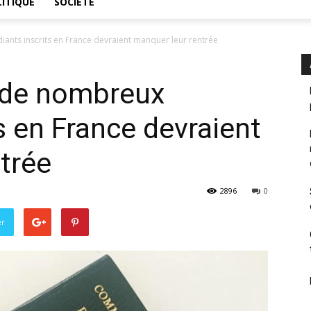
ITIQUE
SOCIÉTÉ
ants inscrits en France devraient manquer leur rentrée
 de nombreux
s en France devraient
trée
2896
0
er