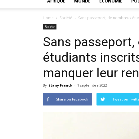
AFRIQUE
MONDE
ECONOMIE
POL
Home
Société
Sans passeport, de nombreux étudi
Société
Sans passeport,
étudiants inscrit
manquer leur ren
By
Stany Franck
-
1 septembre 2022
Share on Facebook
Tweet on Twitt