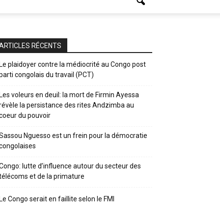
ARTICLES RÉCENTS
Le plaidoyer contre la médiocrité au Congo post
parti congolais du travail (PCT)
Les voleurs en deuil: la mort de Firmin Ayessa
révèle la persistance des rites Andzimba au
coeur du pouvoir
Sassou Nguesso est un frein pour la démocratie
congolaises
Congo: lutte d’influence autour du secteur des
télécoms et de la primature
Le Congo serait en faillite selon le FMI