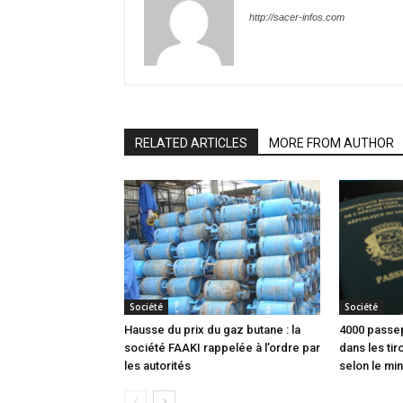
http://sacer-infos.com
RELATED ARTICLES
MORE FROM AUTHOR
Société
Société
Hausse du prix du gaz butane : la
4000 passep
société FAAKI rappelée à l’ordre par
dans les tir
les autorités
selon le min