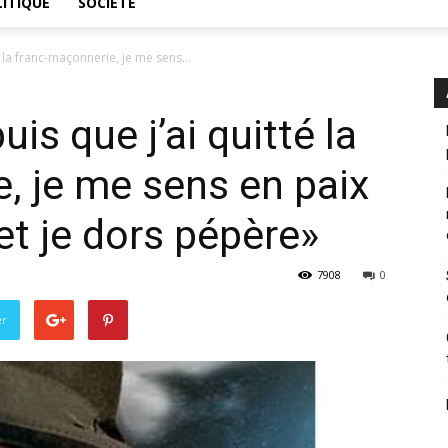
ITIQUE
SOCIÉTÉ
la franc-ma­çon­ne­rie, je me sens...
is que j’ai quitté la
ie, je me sens en paix
 je dors pé­père»
7908
0
er