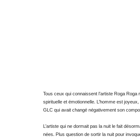
Tous ceux qui connaissent l’ar­tiste Roga Roga 
spi­ri­tuelle et émo­tion­nelle. L’homme est joyeux,
GLC qui avait changé né­ga­ti­ve­ment son com­por­
L’ar­tiste qui ne dor­mait pas la nuit le fait dé­s
nées. Plus ques­tion de sor­tir la nuit pour in­vo­que