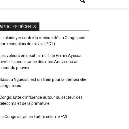
ARTICLES RÉCENTS
Le plaidoyer contre la médiocrité au Congo post
parti congolais du travail (PCT)
Les voleurs en deuil: la mort de Firmin Ayessa
révèle la persistance des rites Andzimba au
coeur du pouvoir
Sassou Nguesso est un frein pour la démocratie
congolaises
Congo: lutte d’influence autour du secteur des
télécoms et de la primature
Le Congo serait en faillite selon le FMI