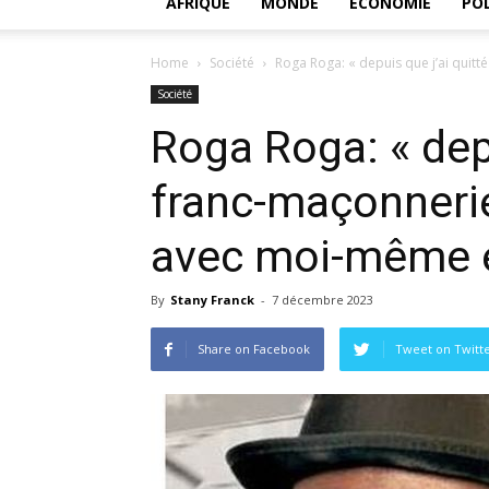
AFRIQUE
MONDE
ECONOMIE
POL
Home
Société
Roga Roga: « de­puis que j’ai quitté 
Société
Roga Roga: « de­pu
franc-ma­çon­ne­r
avec moi-même et
By
Stany Franck
-
7 décembre 2023
Share on Facebook
Tweet on Twitt