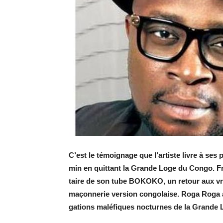
C’est le té­moi­gnage que l’ar­tiste livre à ses 
min en quit­tant la Grande Loge du Congo. Frui
taire de son tube BO­KOKO, un re­tour aux vraie
ma­çon­ne­rie ver­sion congo­laise. Roga Roga
ga­tions ma­lé­fiques noc­turnes de la Grand