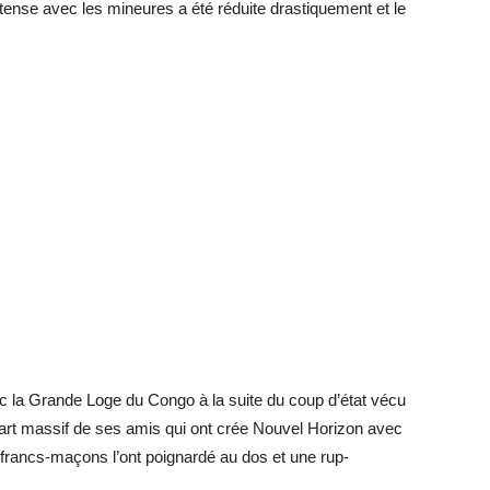
ense avec les mi­neures a été ré­duite dras­ti­que­ment et le
ec la Grande Loge du Congo à la suite du coup d’état vécu
part mas­sif de ses amis qui ont crée Nou­vel Ho­ri­zon avec
s francs-ma­çons l’ont poi­gnardé au dos et une rup­