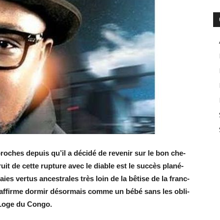
proches de­puis qu’il a dé­cidé de re­ve­nir sur le bon che­
t de cette rup­ture avec le diable est le suc­cès pla­né­
s ver­tus an­ces­trales très loin de la bê­tise de la franc-
 af­firme dor­mir dé­sor­mais comme un bébé sans les obli­
e Loge du Congo.