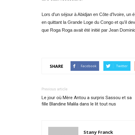
Lors d’un sé­jour à Abid­jan en Côte d’Ivoire, u
en quit­tant la Grande Loge du Congo et qu’il de­
que Roga Roga avait été ini­tié par Jean Do­mi
SHARE
Facebook
Twitter
Previous article
Le jour où Mère Antou a surpris Sassou et sa
fille Blandine Malila dans le lit tout nus
Stany Franck