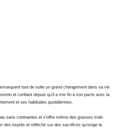
re­marquent tout de suite un grand chan­ge­ment dans sa vie
 se­rein et confiant de­puis qu’il a mis fin à son pacte avec la
te­ment et ses ha­bi­tudes quo­ti­diennes.
or­mais sans contraintes et s’offre même des grasses ma­ti­
r des es­prits et ré­flé­chir sur des sa­cri­fices qu’exige la