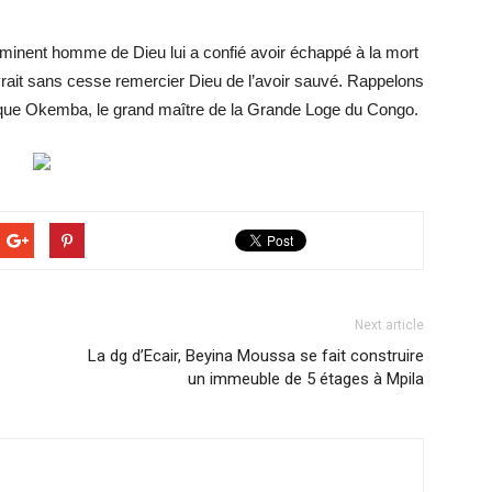
n émi­nent homme de Dieu lui a confié avoir échappé à la mort
vrait sans cesse re­mer­cier Dieu de l’avoir sauvé. Rap­pe­lons
­nique Okemba, le grand maître de la Grande Loge du Congo.
Next article
La dg d’Ecair, Beyina Moussa se fait construire
un im­meuble de 5 étages à Mpila