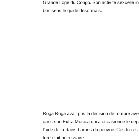
Grande Loge du Congo. Son ac­ti­vité sexuelle in­t
bon sens le guide dé­sor­mais.
Roga Roga avait pris la dé­ci­sion de rompre av
dans son Ex­tra Mu­sica qui a oc­ca­sionné le dé­
l’aide de cer­tains ba­rons du pou­voir. Ces frère
ture était né­ces­saire.