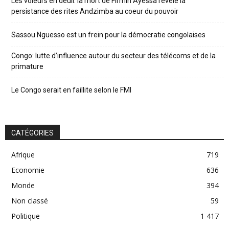
Les voleurs en deuil: la mort de Firmin Ayessa révèle la
persistance des rites Andzimba au coeur du pouvoir
Sassou Nguesso est un frein pour la démocratie congolaises
Congo: lutte d’influence autour du secteur des télécoms et de la
primature
Le Congo serait en faillite selon le FMI
CATÉGORIES
Afrique
719
Economie
636
Monde
394
Non classé
59
Politique
1 417