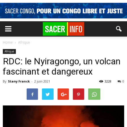
Home
Afrique
Afrique
RDC: le Nyiragongo, un volcan
fascinant et dangereux
By
Stany Franck
-
2 juin 2021
3228
0