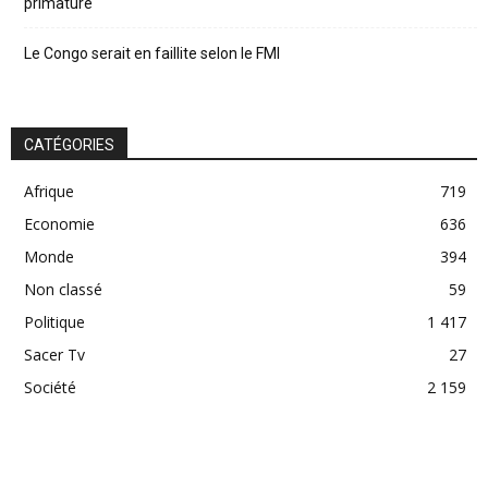
primature
Le Congo serait en faillite selon le FMI
CATÉGORIES
Afrique
719
Economie
636
Monde
394
Non classé
59
Politique
1 417
Sacer Tv
27
Société
2 159