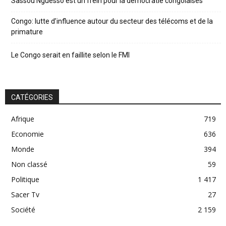
Sassou Nguesso est un frein pour la démocratie congolaises
Congo: lutte d’influence autour du secteur des télécoms et de la
primature
Le Congo serait en faillite selon le FMI
CATÉGORIES
Afrique
719
Economie
636
Monde
394
Non classé
59
Politique
1 417
Sacer Tv
27
Société
2 159