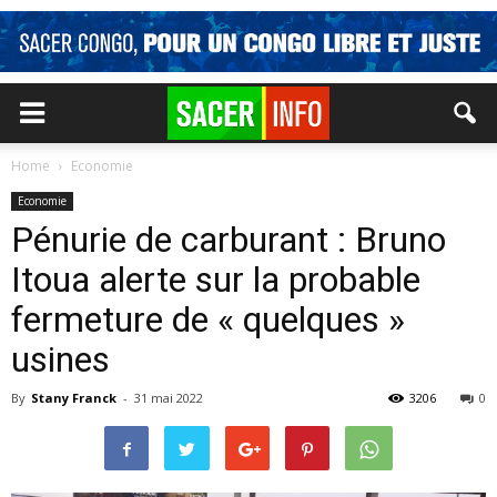
Home
Economie
Economie
Pénurie de carburant : Bruno
Itoua alerte sur la probable
fermeture de « quelques »
usines
By
Stany Franck
-
31 mai 2022
3206
0