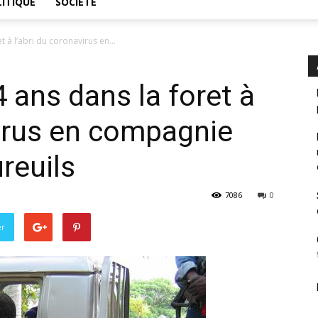
ITIQUE
SOCIÉTÉ
t à l’abri du coronavirus en...
 ans dans la foret à
virus en compagnie
ureuils
7086
0
er