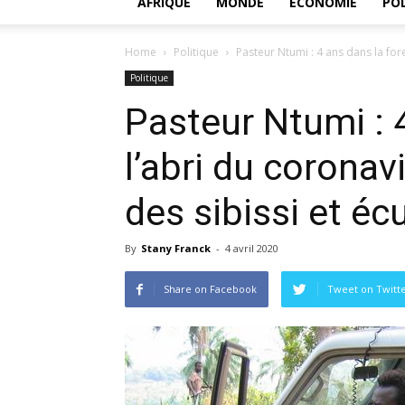
AFRIQUE
MONDE
ECONOMIE
POL
Home
Politique
Pasteur Ntumi : 4 ans dans la fore
Politique
Pasteur Ntumi : 4
l’abri du corona
des sibissi et éc
By
Stany Franck
-
4 avril 2020
Share on Facebook
Tweet on Twitt