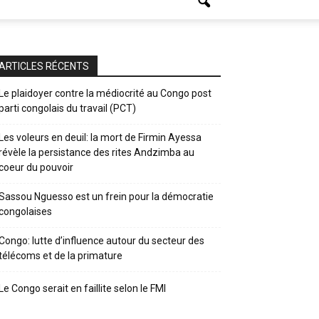
ARTICLES RÉCENTS
Le plaidoyer contre la médiocrité au Congo post
parti congolais du travail (PCT)
Les voleurs en deuil: la mort de Firmin Ayessa
révèle la persistance des rites Andzimba au
coeur du pouvoir
Sassou Nguesso est un frein pour la démocratie
congolaises
Congo: lutte d’influence autour du secteur des
télécoms et de la primature
Le Congo serait en faillite selon le FMI