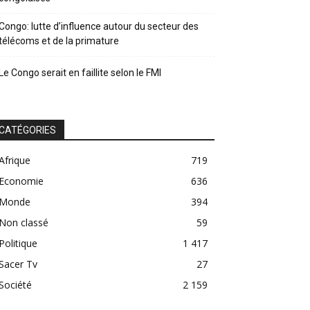
Congo: lutte d’influence autour du secteur des
télécoms et de la primature
Le Congo serait en faillite selon le FMI
CATÉGORIES
Afrique
719
Economie
636
Monde
394
Non classé
59
Politique
1 417
Sacer Tv
27
Société
2 159