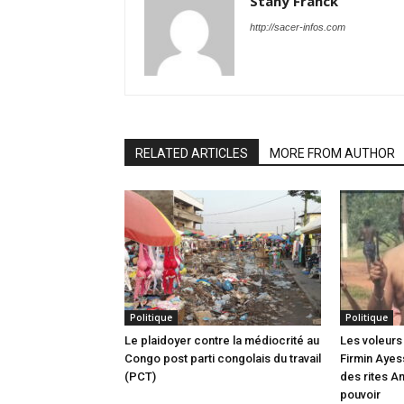
Stany Franck
http://sacer-infos.com
RELATED ARTICLES
MORE FROM AUTHOR
Politique
Politique
Le plaidoyer contre la médiocrité au
Les voleurs 
Congo post parti congolais du travail
Firmin Ayes
(PCT)
des rites A
pouvoir