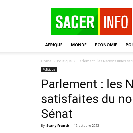
SACER
AFRIQUE
MONDE
ECONOMIE
POL
Home
Politique
Parlement : les Nations unies sa
Politique
Parlement : les 
satisfaites du 
Sénat
By
Stany Franck
-
12 octobre 2023