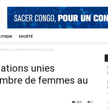
ITIQUE
SOCIÉTÉ
tisfaites du nombre de femmes au Sénat
Nations unies
nombre de femmes au
2251
0