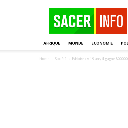
SACER
AFRIQUE
MONDE
ECONOMIE
POL
Home
Société
P/Noire : A 19 ans, il gagne 800000