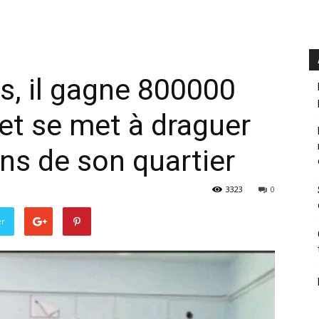
ns, il gagne 800000
et se met à draguer
ns de son quartier
3323
0
er