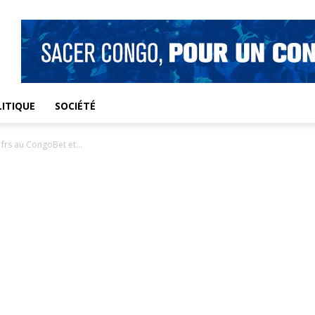
ITIQUE
SOCIÉTÉ
 frs au CongoBet et...