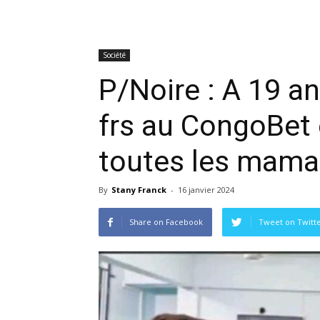
Société
P/Noire : A 19 a
frs au CongoBet 
toutes les mama
By
Stany Franck
-
16 janvier 2024
Share on Facebook
Tweet on Twitt