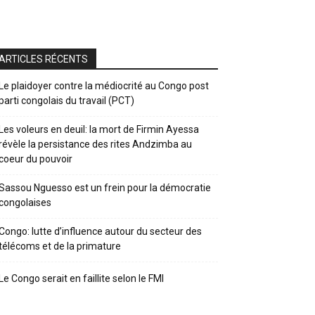
ARTICLES RÉCENTS
Le plaidoyer contre la médiocrité au Congo post
parti congolais du travail (PCT)
Les voleurs en deuil: la mort de Firmin Ayessa
révèle la persistance des rites Andzimba au
coeur du pouvoir
Sassou Nguesso est un frein pour la démocratie
congolaises
Congo: lutte d’influence autour du secteur des
télécoms et de la primature
Le Congo serait en faillite selon le FMI