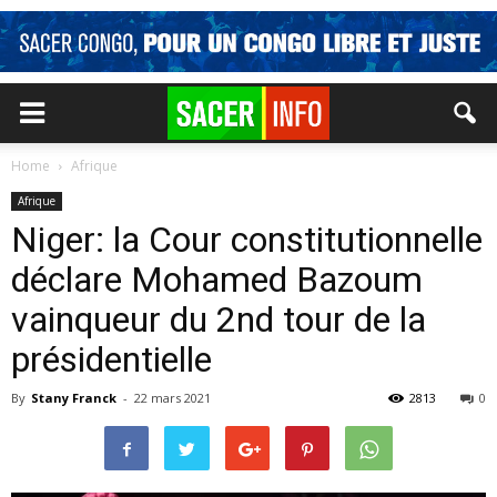
Home
Afrique
Afrique
Niger: la Cour constitutionnelle
déclare Mohamed Bazoum
vainqueur du 2nd tour de la
présidentielle
By
Stany Franck
-
22 mars 2021
2813
0