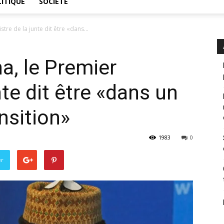
ITIQUE
SOCIÉTÉ
tre de la junte dit être «dans...
a, le Premier
nte dit être «dans un
nsition»
1983
0
er