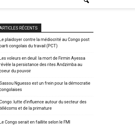
ARTICLES RÉCENTS
Le plaidoyer contre la médiocrité au Congo post
parti congolais du travail (PCT)
Les voleurs en deuil: la mort de Firmin Ayessa
révèle la persistance des rites Andzimba au
coeur du pouvoir
Sassou Nguesso est un frein pour la démocratie
congolaises
Congo: lutte d’influence autour du secteur des
télécoms et de la primature
Le Congo serait en faillite selon le FMI