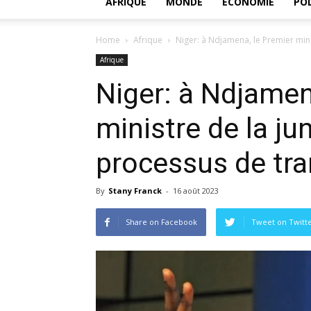
AFRIQUE
MONDE
ECONOMIE
POL
Home
Afrique
Niger: à Ndjamena, le Premier minis
Afrique
Niger: à Ndjamen
ministre de la ju
processus de tra
By
Stany Franck
-
16 août 2023
Share on Facebook
Tweet on Twitt