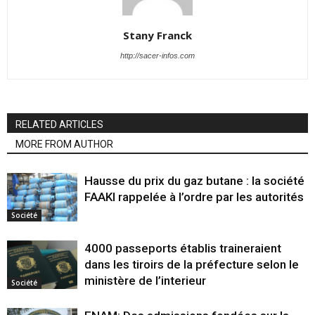
Stany Franck
http://sacer-infos.com
RELATED ARTICLES
MORE FROM AUTHOR
Hausse du prix du gaz butane : la société
FAAKI rappelée à l’ordre par les autorités
Société
4000 passeports établis traineraient
dans les tiroirs de la préfecture selon le
ministère de l’interieur
Société