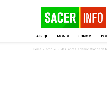
SACER
AFRIQUE
MONDE
ECONOMIE
POL
Home
Afrique
Mali : après la démonstration de forc