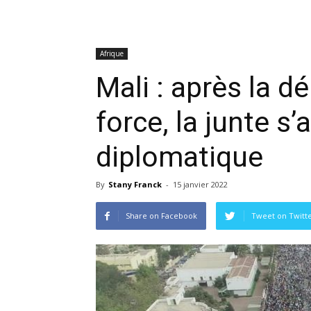
Afrique
Mali : après la 
force, la junte s’
diplomatique
By
Stany Franck
-
15 janvier 2022
Share on Facebook
Tweet on Twitt