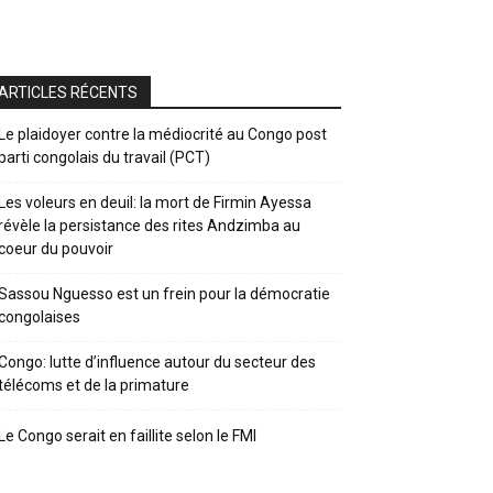
ARTICLES RÉCENTS
Le plaidoyer contre la médiocrité au Congo post
parti congolais du travail (PCT)
Les voleurs en deuil: la mort de Firmin Ayessa
révèle la persistance des rites Andzimba au
coeur du pouvoir
Sassou Nguesso est un frein pour la démocratie
congolaises
Congo: lutte d’influence autour du secteur des
télécoms et de la primature
Le Congo serait en faillite selon le FMI