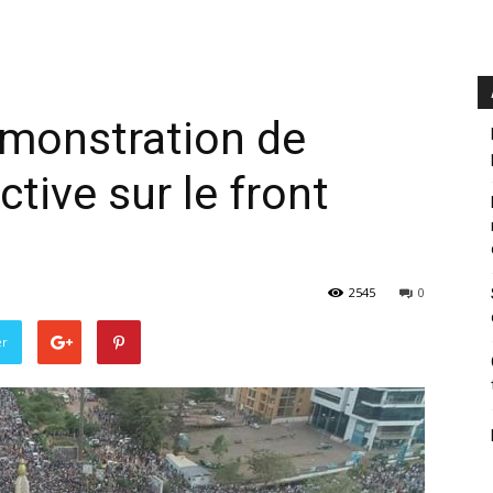
démonstration de
active sur le front
2545
0
er