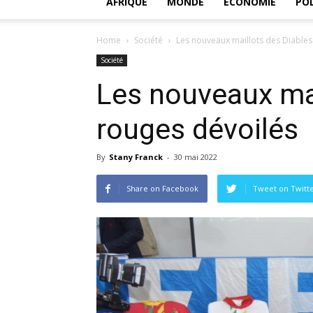
AFRIQUE
MONDE
ECONOMIE
POL
Home
Société
Les nouveaux maillots des Diables
Société
Les nouveaux mai
rouges dévoilés
By
Stany Franck
-
30 mai 2022
Share on Facebook
Tweet on Twitt