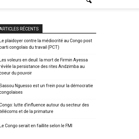
ARTICLES RÉCENTS
Le plaidoyer contre la médiocrité au Congo post
parti congolais du travail (PCT)
Les voleurs en deuil: la mort de Firmin Ayessa
révèle la persistance des rites Andzimba au
coeur du pouvoir
Sassou Nguesso est un frein pour la démocratie
congolaises
Congo: lutte d’influence autour du secteur des
télécoms et de la primature
Le Congo serait en faillite selon le FMI