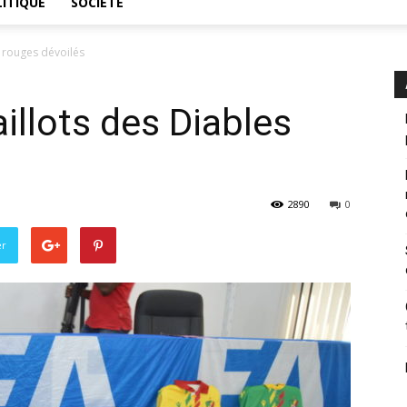
ITIQUE
SOCIÉTÉ
 rouges dévoilés
llots des Diables
2890
0
er