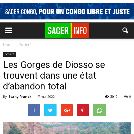
Home
Société
Société
Les Gorges de Diosso se
trouvent dans une état
d’abandon total
By
Stany Franck
-
17 mai 2022
3019
0