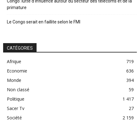
Congo: lutte d’influence autour du secteur des télécoms et de la
primature
Le Congo serait en faillite selon le FMI
CATÉGORIES
Afrique
719
Economie
636
Monde
394
Non classé
59
Politique
1 417
Sacer Tv
27
Société
2 159