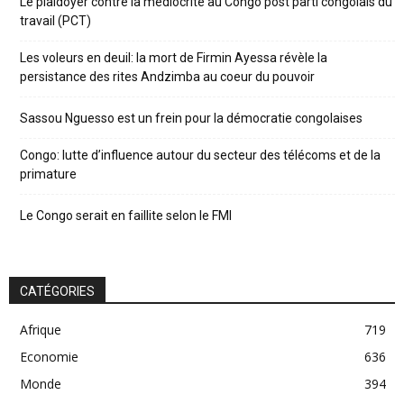
Le plaidoyer contre la médiocrité au Congo post parti congolais du
travail (PCT)
Les voleurs en deuil: la mort de Firmin Ayessa révèle la
persistance des rites Andzimba au coeur du pouvoir
Sassou Nguesso est un frein pour la démocratie congolaises
Congo: lutte d’influence autour du secteur des télécoms et de la
primature
Le Congo serait en faillite selon le FMI
CATÉGORIES
Afrique
719
Economie
636
Monde
394