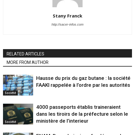
Stany Franck
http://sacer-infos.com
RELATED ARTICLES
MORE FROM AUTHOR
Hausse du prix du gaz butane : la société
FAAKI rappelée à l’ordre par les autorités
Société
4000 passeports établis traineraient
dans les tiroirs de la préfecture selon le
ministère de l’interieur
Société