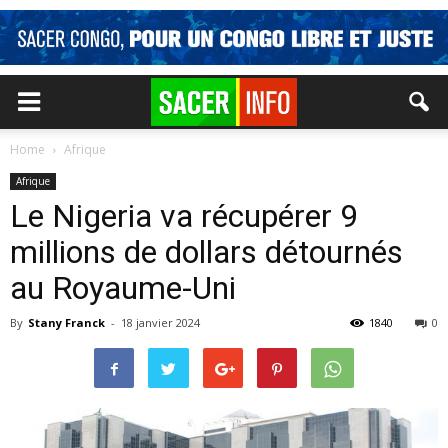
Home
Afrique
Afrique
Le Nigeria va récupérer 9
millions de dollars détournés
au Royaume-Uni
By
Stany Franck
-
18 janvier 2024
1840
0