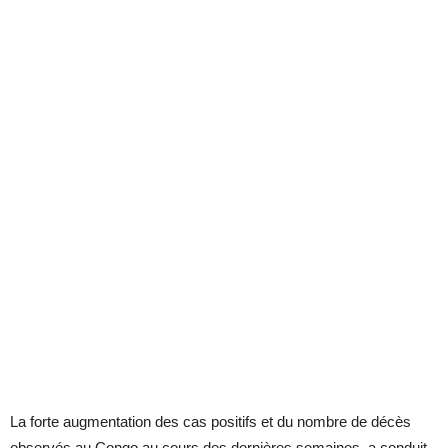
La forte augmentation des cas positifs et du nombre de décès
observés au Congo au cours des dernières semaines, a conduit