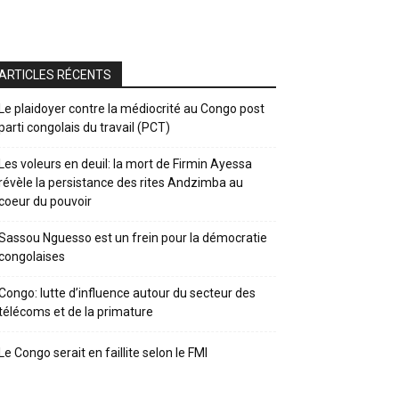
ARTICLES RÉCENTS
Le plaidoyer contre la médiocrité au Congo post
parti congolais du travail (PCT)
Les voleurs en deuil: la mort de Firmin Ayessa
révèle la persistance des rites Andzimba au
coeur du pouvoir
Sassou Nguesso est un frein pour la démocratie
congolaises
Congo: lutte d’influence autour du secteur des
télécoms et de la primature
Le Congo serait en faillite selon le FMI