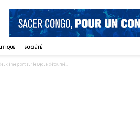
ITIQUE
SOCIÉTÉ
deuxième pont sur le Djoué détourné...