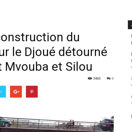
construction du
r le Djoué détourné
t Mvouba et Silou
3465
0
er